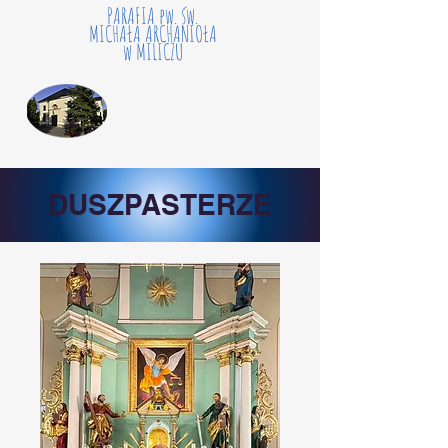
PARAFIA pw. św.
MICHAŁA ARCHANIOŁA
w MILICZU
DUSZPASTERZE